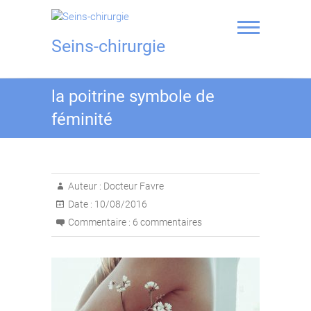
Skip
to
content
Seins-chirurgie
la poitrine symbole de
féminité
Auteur :
Docteur Favre
Date :
10/08/2016
Commentaire :
6 commentaires