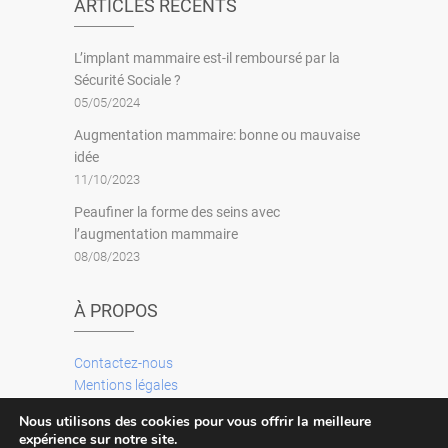
ARTICLES RÉCENTS
L’implant mammaire est-il remboursé par la
Sécurité Sociale ?
05/05/2024
Augmentation mammaire: bonne ou mauvaise
idée
11/10/2023
Peaufiner la forme des seins avec
l’augmentation mammaire
08/08/2023
À PROPOS
Contactez-nous
Mentions légales
Plan du site
Nous utilisons des cookies pour vous offrir la meilleure
expérience sur notre site.