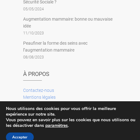
Sécurité Sociale ?
05/05/2024
Augmentation mammaire: bonne ou mauvaise
idée
11/10/2023
Peaufiner la forme des seins avec
l’augmentation mammaire
08/08/2023
À PROPOS
Contactez-nous
Mentions légales
Plan du site
Nous utilisons des cookies pour vous offrir la meilleure
expérience sur notre site.
Vous pouvez en savoir plus sur les cookies que nous utilisons ou
les désactiver dans
paramètres
.
© 2026
Seins-chirurgie
| Conçu par
Thème
Accepter
Freesia
| Propulsé par:
WordPress