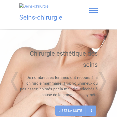
Skip
to
content
Seins-chirurgie
Chirurgie esthétique des
seins
❬
❭
De nombreuses femmes ont recours à la
chirurgie mammaire. Trop volumineux ou
pas assez, abîmés par la maladie, relâchés à
cause de la grossesse, asymétri
❭
LISEZ LA SUITE