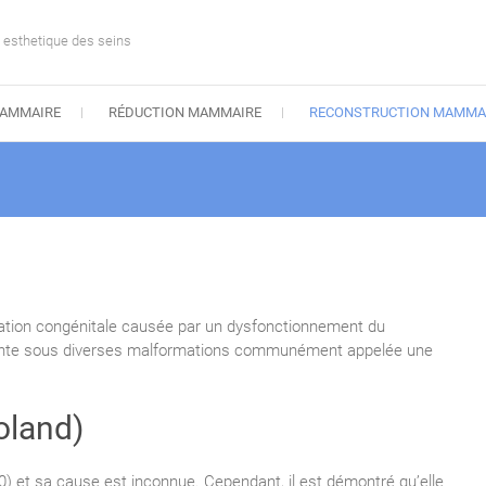
e esthetique des seins
AMMAIRE
RÉDUCTION MAMMAIRE
RECONSTRUCTION MAMMA
ation congénitale causée par un dysfonctionnement du
ente sous diverses malformations communément appelée une
oland)
0) et sa cause est inconnue. Cependant, il est démontré qu’elle