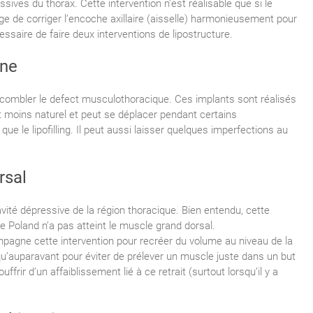
sives du thorax. Cette intervention n’est réalisable que si le
ge de corriger l’encoche axillaire (aisselle) harmonieusement pour
cessaire de faire deux interventions de lipostructure.
one
 combler le defect musculothoracique. Ces implants sont réalisés
 moins naturel et peut se déplacer pendant certains
 le lipofilling. Il peut aussi laisser quelques imperfections au
rsal
vité dépressive de la région thoracique. Bien entendu, cette
e Poland n’a pas atteint le muscle grand dorsal.
agne cette intervention pour recréer du volume au niveau de la
 qu’auparavant pour éviter de prélever un muscle juste dans un but
ffrir d’un affaiblissement lié à ce retrait (surtout lorsqu’il y a