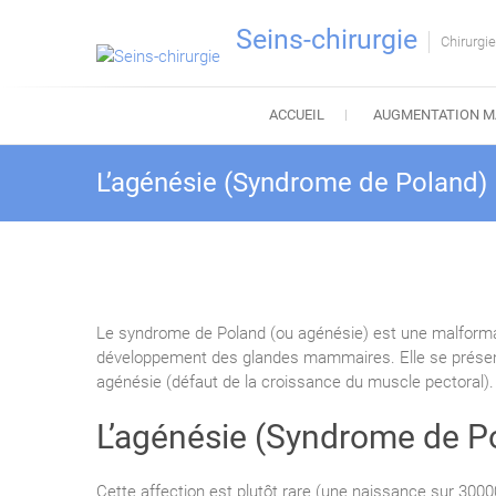
Skip
Seins-chirurgie
to
Chirurgi
content
ACCUEIL
AUGMENTATION M
L’agénésie (Syndrome de Poland)
Le syndrome de Poland (ou agénésie) est une malform
développement des glandes mammaires. Elle se prés
agénésie (défaut de la croissance du muscle pectoral).
L’agénésie (Syndrome de P
Cette affection est plutôt rare (une naissance sur 3000